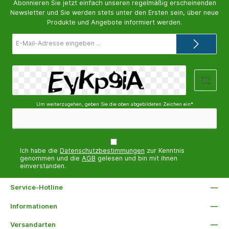
Abonnieren Sie jetzt einfach unseren regelmäßig erscheinenden
Geeignet für: Hunde aller
Einsatzbereiche Dieser
Newsletter und Sie werden stets unter den Ersten sein, über neue
Rassen Typische
Hundenapf eignet sich
Einsatzbereiche Dieser
besonders für:
Produkte und Angebote informiert werden.
Hundenapf eignet sich
Trockenfutter für Hunde
besonders für:
Nassfutter für Hunde
E-
Trockenfutter für Hunde
Trinkwasser für Hunde
Mail-
Nassfutter für Hunde
kleine Hunderassen
Adresse*
Trinkwasser für Hunde
Hunde im Innen- und
mittelgroße und große
Außenbereich Durch das
Hunderassen Hunde im
stabile Keramikmaterial
Innen- und Außenbereich
und das hohe Gewicht
Durch das stabile
bleibt der Napf beim
Keramikmaterial und das
Fressen meist sicher
hohe Gewicht bleibt der
stehen und sorgt für eine
Um weiterzugehen, geben Sie die oben abgebildeten Zeichen ein*
Napf beim Fressen meist
komfortable Fütterung.
sicher stehen und sorgt
für eine komfortable
Fütterung.
Ich habe die
Datenschutzbestimmungen
zur Kenntnis
genommen und die
AGB
gelesen und bin mit ihnen
einverstanden.
Service-Hotline
Informationen
Versandarten