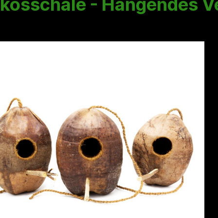
kosschale - Hängendes V
rgalerie überspringen