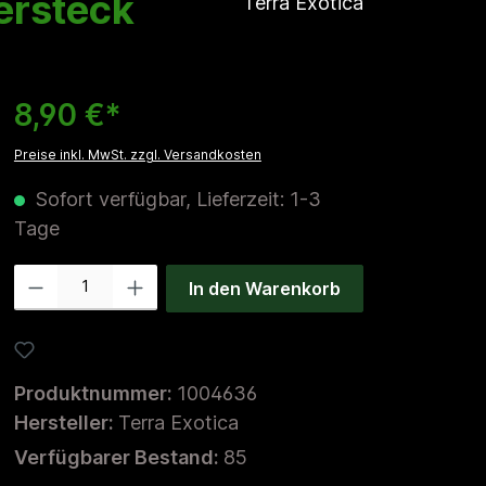
ersteck
Terra Exotica
8,90 €*
Preise inkl. MwSt. zzgl. Versandkosten
Sofort verfügbar, Lieferzeit: 1-3
Tage
Produkt Anzahl: Gib den gewünschten Wert ein oder benutze die Schaltfl
In den Warenkorb
Zum Merkzettel hinzufügen
Produktnummer:
1004636
Hersteller:
Terra Exotica
Verfügbarer Bestand:
85