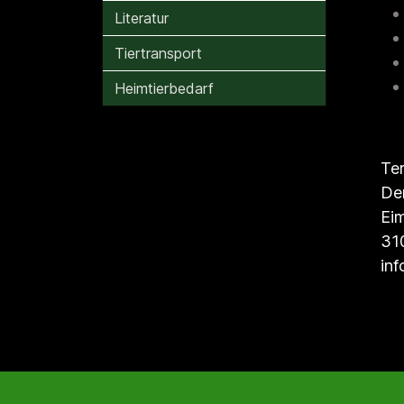
Literatur
Tiertransport
Heimtierbedarf
Ter
De
Ei
310
inf