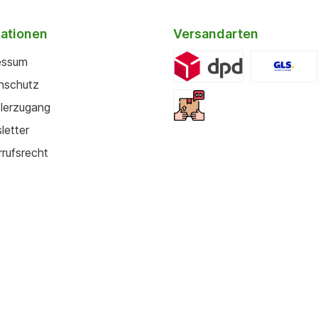
mationen
Versandarten
essum
nschutz
lerzugang
letter
rufsrecht