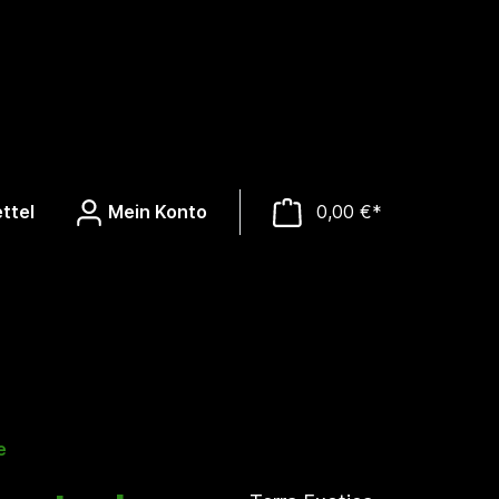
ttel
Mein Konto
0,00 €*
e