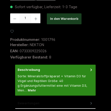
Sofort verfügbar, Lieferzeit: 1-3 Tage
Produkt Anzahl: Gib den gewünschten Wert ein oder benutze die Schaltflächen um die 
1
In den Warenkorb
Zum Merkzettel hinzufügen
Produktnummer:
1001796
Hersteller:
NEKTON
EAN:
0733309225026
Verfügbarer Bestand:
8
Beschreibung
Sorte: Mineralstoffpräparat + Vitamin D3 für
Vögel und Reptilien Größe: 40
g Ergänzungsfuttermittel eine mit Vitamin D3,
Men…
Mehr
Bewertungen