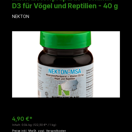
D3 für Vögel und Reptilien - 40 g
NEKTON
Bildergalerie überspringen
4,90 €*
Inhalt:
0.04 kg
(122,50 €* / 1 kg)
Preise inkl. MwSt. zzgl. Versandkosten