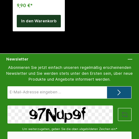
Reptilieneier, die ein
9,90 €*
niedriges oder
schwankendes
Feuchtigkeitsbedürfnis
In den Warenkorb
haben (z.B. zum
ausbrüten von Gecko-,
Agamen-, Leguan-,
Chamäleon-, Schlangen-
und
Schildkröteneier) transp
ortiert die Feuchtigkeit
weg von den Eiern,
während es gleichzeitig
Newsletter
die Luftfeuchtigkeit auf
ein hohes Niveau
Abonnieren Sie jetzt einfach unseren regelmäßig erscheinenden
stabililsiert wärmeisolier
Newsletter und Sie werden stets unter den Ersten sein, über neue
end keimfrei
Produkte und Angebote informiert werden.
E-
Mail-
Adresse*
Um weiterzugehen, geben Sie die oben abgebildeten Zeichen ein*