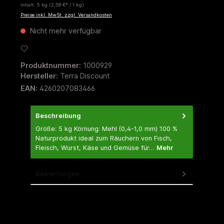
Inhalt:
5 kg
(2,58 €* / 1 kg)
Preise inkl. MwSt. zzgl. Versandkosten
Nicht mehr verfügbar
Zum Merkzettel hinzufügen
Produktnummer:
1000929
Hersteller:
Terra Discount
EAN:
4260207083466
Beschreibung
Größe: 5 kg Körnung: Mehl (0,4-1,0 mm) 100 %
Naturprodukt ideal zum Räuchern von Fisch,
Fleisch, Wurst, Käse und Gemüse für…
Mehr
Bewertungen